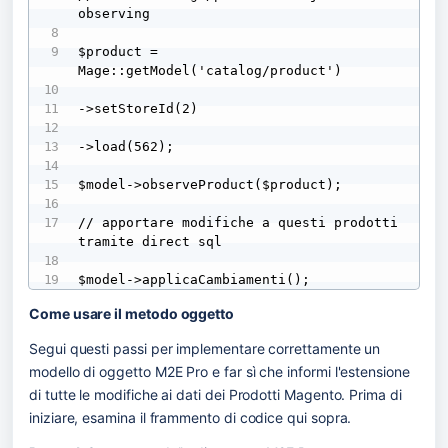
observing

$product = 
Mage::getModel('catalog/product')

->setStoreId(2)

->load(562);

$model->observeProduct($product);

// apportare modifiche a questi prodotti 
tramite direct sql

$model->applicaCambiamenti();
Come usare il metodo oggetto
Segui questi passi per implementare correttamente un 
modello di oggetto M2E Pro e far sì che informi l'estensione 
di tutte le modifiche ai dati dei Prodotti Magento. Prima di 
iniziare, esamina il frammento di codice qui sopra.