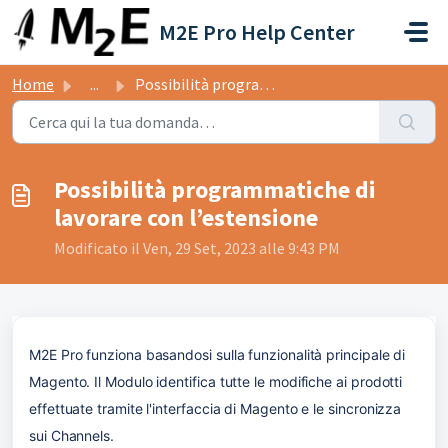
Salta al contenuto principale
M2E Pro Help Center
Home
...
Possibilità programmatiche di lavorare con l’estensione
Criterio
Metod
Possibilità programmatiche di
lavorare con l’estensione
Modificato il Ven, 29 Set, 2023 alle 9:43 PM
M2E Pro funziona basandosi sulla funzionalità principale di 
Magento. Il Modulo identifica tutte le modifiche ai prodotti 
effettuate tramite l'interfaccia di Magento e le sincronizza 
sui Channels.