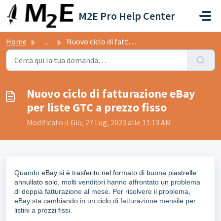
Salta al contenuto principale
M2E Pro Help Center
Home
...
Nuovo ciclo di fatturazione eBay per liste GTC a prezzo f...
Nuovo ciclo di fatturazione eBay
per liste GTC a prezzo fisso
Modificato il Gio, 27 Lug, 2023 alle 11:13 AM
Quando
eBay si è trasferito nel formato di buona piastrelle
annullato solo
, molti venditori hanno affrontato un problema
di doppia fatturazione al mese. Per risolvere il problema,
eBay sta cambiando in un ciclo di fatturazione mensile per
listini a prezzi fissi.