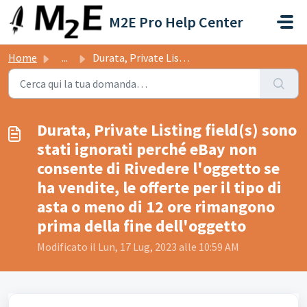
Salta al contenuto principale
M2E Pro Help Center
Home
...
Durata, Private Listing field(s) sono stati ignorati perc...
Durata, Private Listing field(s) sono
stati ignorati perché eBay non
consente di Rivedere l'oggetto se
ha vendite, le offerte per il tipo di
asta o meno di 12 ore rimangono
prima della fine dell'oggetto
Modificato il Lun, 17 Lug, 2023 alle 10:59 AM