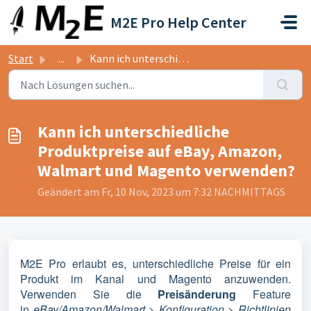
Zum hauptsächlichen Inhalt gehen
M2E Pro Help Center
Start
...
Kann ich unterschiedliche Produktpreise auf eBay, Amazon,...
Kann ich unterschiedliche
Produktpreise auf eBay, Amazon,
Walmart und Magento verwenden?
Geändert am Fr, 10 Nov, 2023 um 7:32 NACHMITTAGS
M2E Pro erlaubt es, unterschiedliche Preise für ein
Produkt im Kanal und Magento anzuwenden.
Verwenden Sie die
Preisänderung
Feature
in
eBay/Amazon/Walmart > Konfiguration > Richtlinien