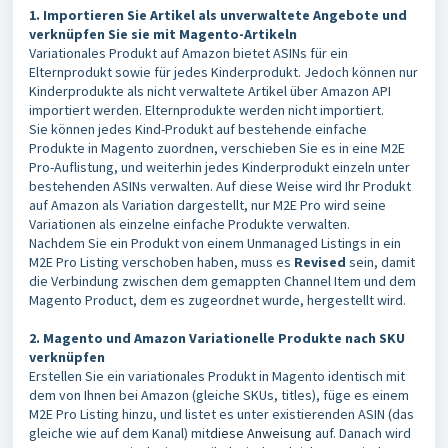
1. Importieren Sie Artikel als unverwaltete Angebote und
verknüpfen Sie sie mit Magento-Artikeln
Variationales Produkt auf Amazon bietet ASINs für ein
Elternprodukt sowie für jedes Kinderprodukt. Jedoch können nur
Kinderprodukte als nicht verwaltete Artikel über Amazon API
importiert werden. Elternprodukte werden nicht importiert.
Sie können jedes Kind-Produkt auf bestehende einfache
Produkte in Magento zuordnen, verschieben Sie es in eine M2E
Pro-Auflistung, und weiterhin jedes Kinderprodukt einzeln unter
bestehenden ASINs verwalten. Auf diese Weise wird Ihr Produkt
auf Amazon als Variation dargestellt, nur M2E Pro wird seine
Variationen als einzelne einfache Produkte verwalten.
Nachdem Sie ein Produkt von einem Unmanaged Listings in ein
M2E Pro Listing verschoben haben, muss es
Revised
sein, damit
die Verbindung zwischen dem gemappten Channel Item und dem
Magento Product, dem es zugeordnet wurde, hergestellt wird.
2. Magento und Amazon Variationelle Produkte nach SKU
verknüpfen
Erstellen Sie ein variationales Produkt in Magento identisch mit
dem von Ihnen bei Amazon (gleiche SKUs, titles), füge es einem
M2E Pro Listing hinzu, und listet es unter existierenden ASIN (das
gleiche wie auf dem Kanal) mit
diese Anweisung
auf. Danach wird