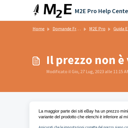
Salta al contenuto principale
M2E Pro Help Cente
Home
Domande Frequenti (FAQ)
M2E Pro
Guida E
Il prezzo non è
Modificato il Gio, 27 Lug, 2023 alle 11:15 
La maggior parte dei siti eBay ha un prezzo minim
variante del prodotto che elenchi è inferiore al m
Assicurati che le impostazioni corrette del prezzo siano con