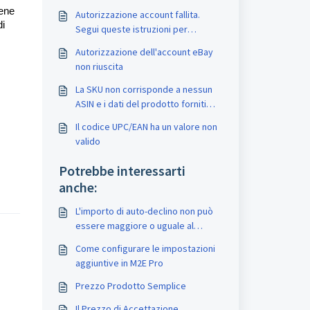
iene
Autorizzazione account fallita.
di
Segui queste istruzioni per
rinnovare il token di accesso
Autorizzazione dell'account eBay
non riuscita
La SKU non corrisponde a nessun
ASIN e i dati del prodotto forniti
non sono idonei per la creazione di
Il codice UPC/EAN ha un valore non
un ASIN
valido
Potrebbe interessarti
anche:
L'importo di auto-declino non può
essere maggiore o uguale al
prezzo di "Compra subito"
Come configurare le impostazioni
aggiuntive in M2E Pro
Prezzo Prodotto Semplice
Il Prezzo di Accettazione