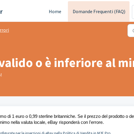
r
Home
Domande Frequenti (FAQ)
rrori
 valido o è inferiore al m
AM
o di 1 euro o 0,99 sterline britanniche. Se il prezzo del prodotto o de
inimo nella valuta locale, eBay risponderà con l'errore.
figurate per le inserzioni di eBay nella Politica di Vendita in M2E Pro.