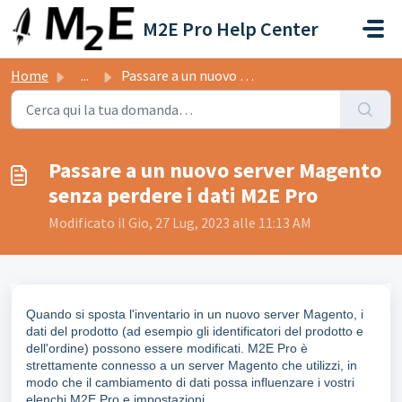
Salta al contenuto principale
M2E Pro Help Center
Home
...
Passare a un nuovo server Magento senza perdere i dati M2...
Passare a un nuovo server Magento
senza perdere i dati M2E Pro
Modificato il Gio, 27 Lug, 2023 alle 11:13 AM
Quando si sposta l'inventario in un nuovo server Magento, i
dati del prodotto (ad esempio gli identificatori del prodotto e
dell'ordine) possono essere modificati. M2E Pro è
strettamente connesso a un server Magento che utilizzi, in
modo che il cambiamento di dati possa influenzare i vostri
elenchi M2E Pro e impostazioni.