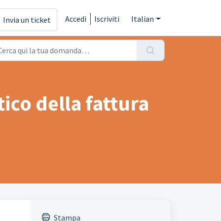
Accedi
Iscriviti
Italian
Invia un ticket
co della fattura
Stampa