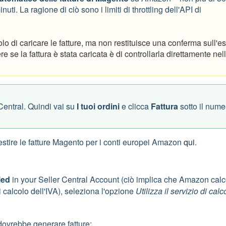
ti. La ragione di ciò sono i limiti di throttling dell'API di
o di caricare le fatture, ma non restituisce una conferma sull'es
 se la fattura è stata caricata è di controllarla direttamente nel
 Central. Quindi vai su
I tuoi ordini
e clicca
Fattura
sotto il nume
estire le fatture Magento per i conti europei Amazon
qui
.
led
in your Seller Central Account (ciò implica che Amazon calc
i calcolo dell'IVA), seleziona l'opzione
Utilizza il servizio di calc
ovrebbe generare fatture: