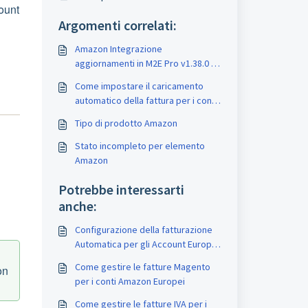
ount
Argomenti correlati:
Amazon Integrazione
aggiornamenti in M2E Pro v1.38.0 e
superiore
Come impostare il caricamento
automatico della fattura per i conti
europei di Amazon
Tipo di prodotto Amazon
Stato incompleto per elemento
Amazon
Potrebbe interessarti
anche:
Configurazione della fatturazione
Automatica per gli Account Europei
di Amazon: Casi d'Uso
Come gestire le fatture Magento
on
per i conti Amazon Europei
Come gestire le fatture IVA per i