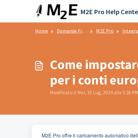
Salta al contenuto principale
M2E Pro Help Cente
Home
Domande Frequenti (FAQ)
M2E Pro
Integrazion
Come impostare
per i conti eur
Modificato il Mer, 31 Lug, 2024 alle 5:26 P
M2E Pro offre il caricamento automatico delle