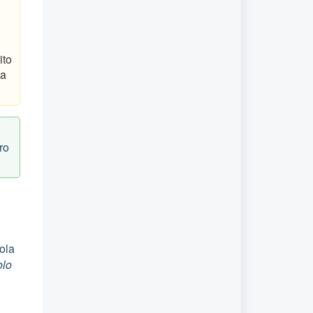
ito
la
ro
ola
olo