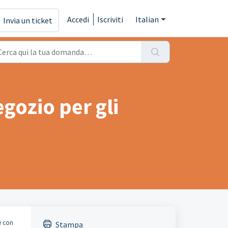
Accedi
Iscriviti
Italian
Invia un ticket
egozio per gli
e con
Stampa