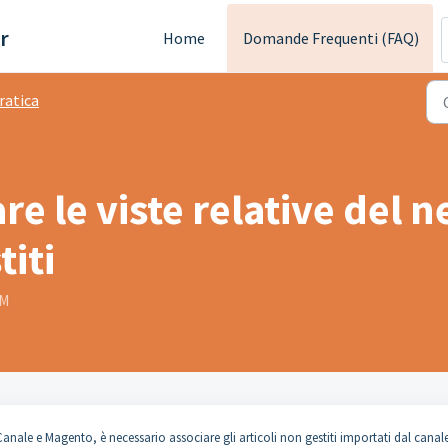
r
Home
Domande Frequenti (FAQ)
ratica
e le viste relative del n
titi
PM
Canale e Magento, è necessario associare gli articoli non gestiti importati dal canal