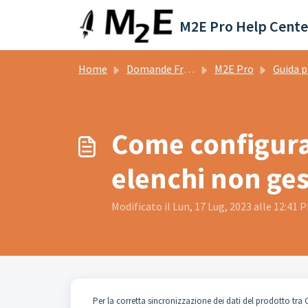
Salta al contenuto principale
M2E Pro Help Cente
Home
Domande Frequenti (FAQ)
M2E Pro
Guida p
Come configurar
elenchi non ges
Modificato il Lun, 17 Lug, 2023 alle 12:41 
Per la corretta sincronizzazione dei dati del prodotto tra 