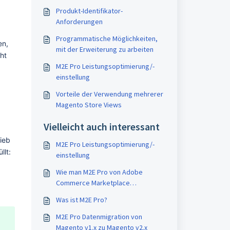
Produkt-Identifikator-
Anforderungen
Programmatische Möglichkeiten,
n, 
mit der Erweiterung zu arbeiten
t 
M2E Pro Leistungsoptimierung/-
einstellung
Vorteile der Verwendung mehrerer
Magento Store Views
Vielleicht auch interessant
eb 
M2E Pro Leistungsoptimierung/-
llt:
einstellung
Wie man M2E Pro von Adobe
Commerce Marketplace
(ehemaliger Magento Marketplace)
Was ist M2E Pro?
für Magento 2
M2E Pro Datenmigration von
Magento v1.x zu Magento v2.x