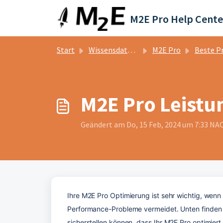
Zum hauptsächlichen Inhalt gehen
M2E Pro Help Cente
Start
Wissensdatenbank
M2E Pro
Beste Prax
M2E Pro Leistu
Geändert am Do, 15 Feb, 2024 um 7:33 
Ihre M2E Pro Optimierung ist sehr wichtig, wenn 
Performance-Probleme vermeidet. Unten finden S
sicherstellen können, dass Ihr M2E Pro optimiert i