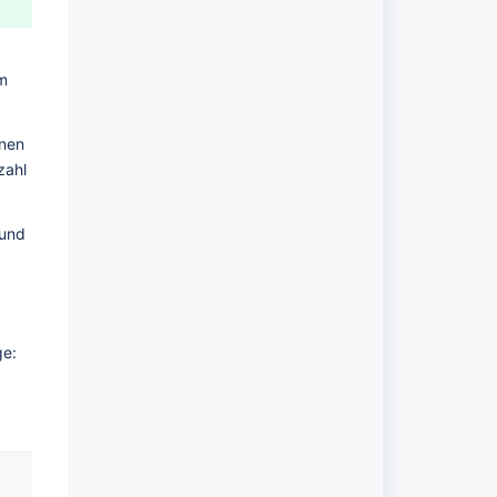
m 
nen 
ahl 
und 
ge: