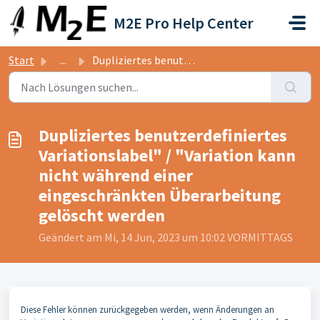
Zum hauptsächlichen Inhalt gehen
M2E Pro Help Center
Start
...
Dupliziertes benutzerdefiniertes Variationslabel" / ...
Dupliziertes benutzerdefiniertes
Variationslabel" / "Variation kann
nicht während einer
eingeschränkten Überarbeitung
gelöscht werden
Geändert am Mi, 14 Jun, 2023 um 10:02 VORMITTAGS
Diese Fehler können zurückgegeben werden, wenn Änderungen an