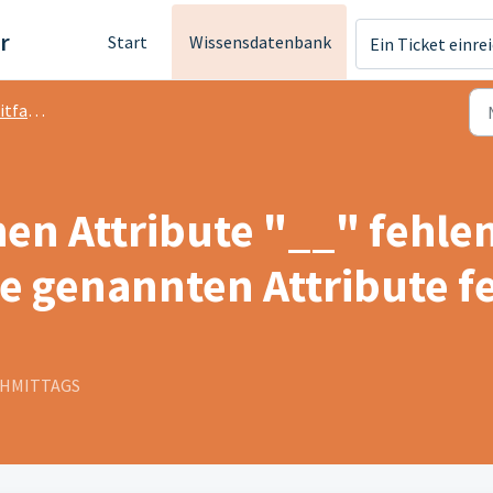
r
Start
Wissensdatenbank
Ein Ticket einre
faden
hen Attribute "__" fehlen
ie genannten Attribute 
ACHMITTAGS