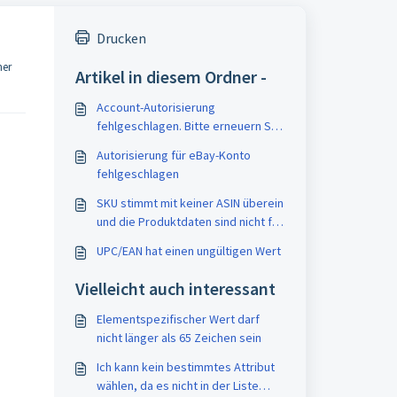
Drucken
ner
Artikel in diesem Ordner -
Account-Autorisierung
fehlgeschlagen. Bitte erneuern Sie
das Zugriffstoken nach diesen
Autorisierung für eBay-Konto
Anweisungen
fehlgeschlagen
SKU stimmt mit keiner ASIN überein
und die Produktdaten sind nicht für
die ASIN-Erstellung berechtigt
UPC/EAN hat einen ungültigen Wert
Vielleicht auch interessant
Elementspezifischer Wert darf
nicht länger als 65 Zeichen sein
Ich kann kein bestimmtes Attribut
wählen, da es nicht in der Liste