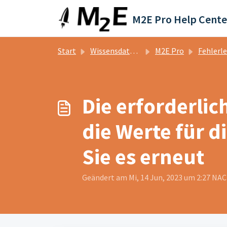
Zum hauptsächlichen Inhalt gehen
M2E Pro Help Cente
Start
Wissensdatenbank
M2E Pro
Fehlerleit
Die erforderlic
die Werte für d
Sie es erneut
Geändert am Mi, 14 Jun, 2023 um 2:27 N