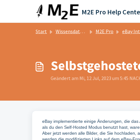
Zum hauptsächlichen Inhalt gehen
M2E Pro Help Cente
Start
Wissensdatenbank
M2E Pro
eBay Integr
Selbstgehostete
Geändert am Mi, 12 Jul, 2023 um 5:45 N
eBay implementierte einige Änderungen, die das 
als du den Self-Hosted Modus benutzt hast, waren 
Aber jetzt werden alle Bilder, die Sie hochladen,
werden die modifizierten Links auf dem eBay-Fr