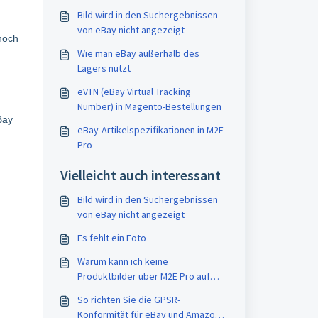
Bild wird in den Suchergebnissen
von eBay nicht angezeigt
 noch
Wie man eBay außerhalb des
Lagers nutzt
eVTN (eBay Virtual Tracking
d
Number) in Magento-Bestellungen
Bay
eBay-Artikelspezifikationen in M2E
Pro
Vielleicht auch interessant
Bild wird in den Suchergebnissen
von eBay nicht angezeigt
Es fehlt ein Foto
Warum kann ich keine
Produktbilder über M2E Pro auf
eBay hochladen?
So richten Sie die GPSR-
Konformität für eBay und Amazon