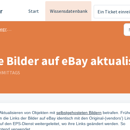
r
Start
Wissensdatenbank
Ein Ticket einre
ation
 Bilder auf eBay aktuali
ACHMITTAGS
Aktualisieren von Objekten mit
selbstgehosteten Bildern
betrafen. Frühe
die Links der Bilder auf eBay identisch mit den Original-(vendors') Lin
 auf den EPS-Dienst weitergeleitet, wo ihre Links geändert werden. So
ontend verwendet.