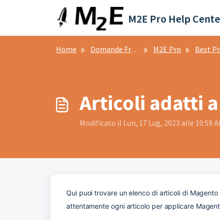
Salta al contenuto principale
M2E Pro Help Cente
Home
Domande Frequenti (FAQ)
M2E Pro
Best Prac
Articoli adatti
Modificato il Lun, 17 Lug, 2023 alle 10:59 
Qui puoi trovare un elenco di articoli di Magent
attentamente ogni articolo per applicare Magent