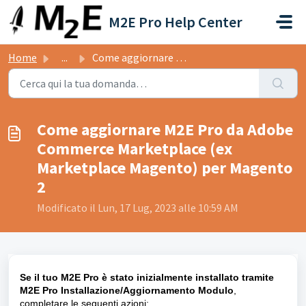
Salta al contenuto principale
M2E Pro Help Center
Home
...
Come aggiornare M2E Pro da Adobe Commerce Marketplace (ex...
Come aggiornare M2E Pro da Adobe
Commerce Marketplace (ex
Marketplace Magento) per Magento
2
Modificato il Lun, 17 Lug, 2023 alle 10:59 AM
Se il tuo M2E Pro è stato inizialmente installato tramite
M2E Pro Installazione/Aggiornamento Modulo
,
completare le seguenti azioni: