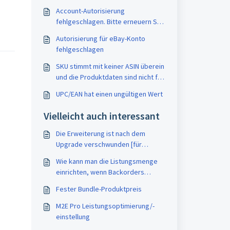
Account-Autorisierung
fehlgeschlagen. Bitte erneuern Sie
das Zugriffstoken nach diesen
Autorisierung für eBay-Konto
Anweisungen
fehlgeschlagen
SKU stimmt mit keiner ASIN überein
und die Produktdaten sind nicht für
die ASIN-Erstellung berechtigt
UPC/EAN hat einen ungültigen Wert
Vielleicht auch interessant
Die Erweiterung ist nach dem
Upgrade verschwunden [für
Magento v 1.x]
Wie kann man die Listungsmenge
einrichten, wenn Backorders
aktiviert und Lagerbestand
Fester Bundle-Produktpreis
verwalten für Magento Produkt
deaktiviert ist
M2E Pro Leistungsoptimierung/-
einstellung