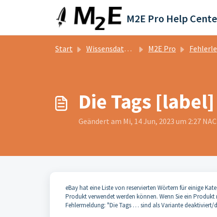
Zum hauptsächlichen Inhalt gehen
M2E Pro Help Cente
Start
Wissensdatenbank
M2E Pro
Fehlerleit
Die Tags [label]
Geändert am Mi, 14 Jun, 2023 um 2:27 N
eBay hat eine Liste von reservierten Wörtern für einige Kat
Produkt verwendet werden können. Wenn Sie ein Produkt mit
Fehlermeldung:
"Die Tags … sind als Variante deaktiviert/d