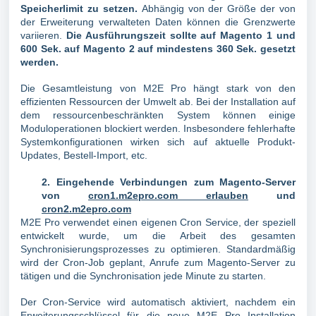
Speicherlimit zu setzen.
Abhängig von der Größe der von
der Erweiterung verwalteten Daten können die Grenzwerte
variieren.
Die Ausführungszeit sollte auf Magento 1 und
600 Sek. auf Magento 2 auf mindestens 360 Sek. gesetzt
werden.
Die Gesamtleistung von M2E Pro hängt stark von den
effizienten Ressourcen der Umwelt ab. Bei der Installation auf
dem ressourcenbeschränkten System können einige
Moduloperationen blockiert werden. Insbesondere fehlerhafte
Systemkonfigurationen wirken sich auf aktuelle Produkt-
Updates, Bestell-Import, etc.
2. Eingehende Verbindungen zum Magento-Server
von
cron1.m2epro.com erlauben
und
cron2.m2epro.com
M2E Pro verwendet einen eigenen Cron Service, der speziell
entwickelt wurde, um die Arbeit des gesamten
Synchronisierungsprozesses zu optimieren. Standardmäßig
wird der Cron-Job geplant, Anrufe zum Magento-Server zu
tätigen und die Synchronisation jede Minute zu starten.
Der Cron-Service wird automatisch aktiviert, nachdem ein
Erweiterungsschlüssel für die neue M2E Pro Installation