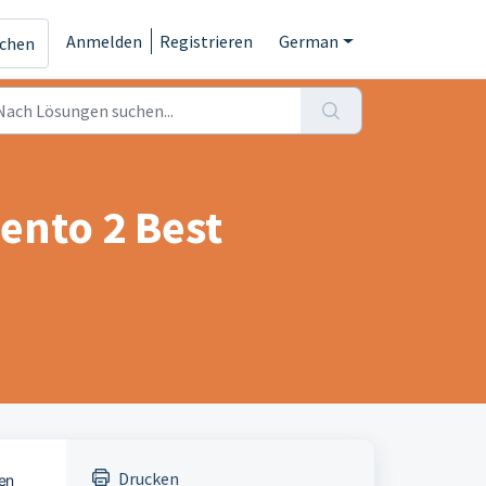
Anmelden
Registrieren
German
ichen
ento 2 Best
Drucken
en 