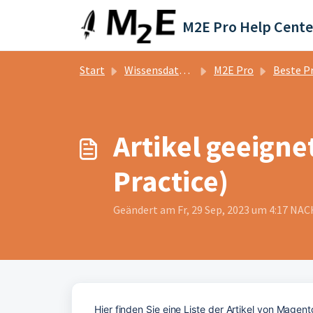
Zum hauptsächlichen Inhalt gehen
M2E Pro Help Cente
Start
Wissensdatenbank
M2E Pro
Beste Prax
Artikel geeigne
Practice)
Geändert am Fr, 29 Sep, 2023 um 4:17 N
Hier finden Sie eine Liste der Artikel von Magen