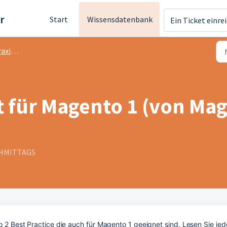
r
Start
Wissensdatenbank
Ein Ticket einre
is M1
t für Magento 1 (von Mag
ACHMITTAGS
to 2 Best Practice die auch für Magento 1 geeignet sind. Lesen Sie jed