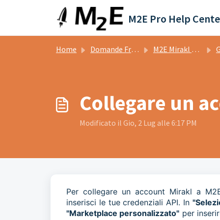
Salta al contenuto principale
M2E Pro Help Cente
Home
Domande Frequenti (FAQ)
M2E Mirakl Connect
G
Collegare un a
Modificato il Gio, 2 Lug alle 6:17 PM
Per collegare un account Mirakl a M2E 
inserisci le tue credenziali API. In
"Selez
"Marketplace personalizzato"
per inseri