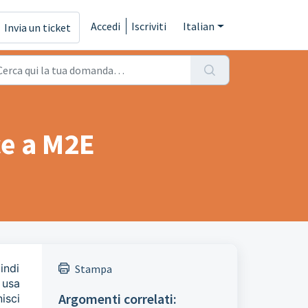
Accedi
Iscriviti
Italian
Invia un ticket
ce a M2E
indi
Stampa
 usa
Argomenti correlati:
isci