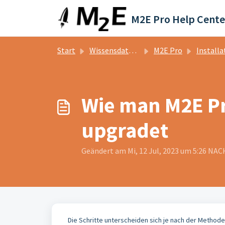
Zum hauptsächlichen Inhalt gehen
M2E Pro Help Cente
Start
Wissensdatenbank
M2E Pro
Installation/
Wie man M2E Pr
upgradet
Geändert am Mi, 12 Jul, 2023 um 5:26 N
Die Schritte unterscheiden sich je nach der Methode,