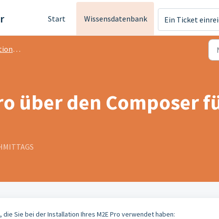
r
Start
Wissensdatenbank
Ein Ticket einre
Upgrade
o über den Composer fü
ACHMITTAGS
 die Sie bei der Installation Ihres M2E Pro verwendet haben: